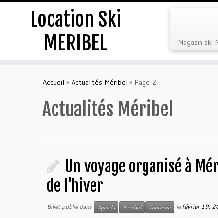
Location Ski
MERIBEL
Magasin ski 
Accueil
»
Actualités Méribel
»
Page 2
Actualités Méribel
Un voyage organisé à Méri
de l’hiver
Billet publié dans
le
février 19, 
Agenda
Méribel
Tourisme