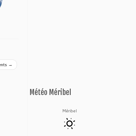
cents
→
Météo Méribel
Méribel