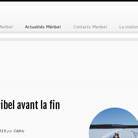
Meribel
Actualités Méribel
Contacts Meribel
La statio
bel avant la fin
2015
par
Cédric